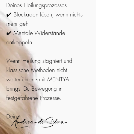
Deines Heilungsprozesses
✔️ Blockaden lösen, wenn nichts
mehr geht
✔️ Mentale Widerstände
entkoppeln
Wenn Heilung stagniert und
klassische Methoden nicht
weiterführen - mit MENTYA
bringst Du Bewegung in
festgefahrene Prozesse.
Deine