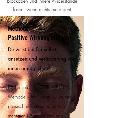
Blockaden und innere Widerstände
lösen, wenn nichts mehr geht
Methode:
Positive Wirkung erleben
Du willst bei Dir selbst
ansetzen und Veränderung von
innen ermöglichen?
Erlebe selbst, wie die MENTYA
Methode wirkt, wenn du deinen
physischen, emotionalen und
mentalen Körper in Einklang