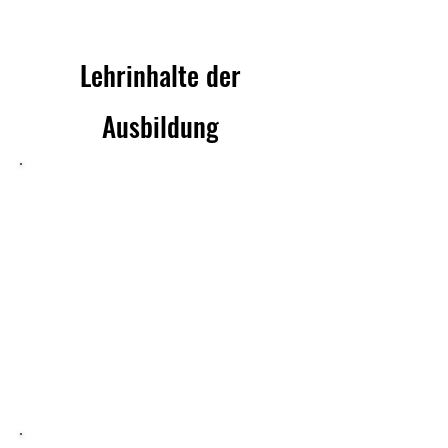
Lehrinhalte der
Ausbildung
Tiefes Verständnis der MENTYA
Methode
Damit Du nicht nur die Methode
beherrschst, sondern auch die
dahinter liegenden Prinzipien
wiederkehrender
Ereignisabläufe verstehst und
vermitteln kannst