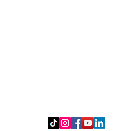
MENTYA
IM
@
2017-2026 by Andrea de Silva
KO